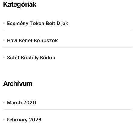
h
Kategóriák
f
o
r
Esemény Token Bolt Díjak
:
Havi Bérlet Bónuszok
Sötét Kristály Kódok
Archívum
March 2026
February 2026