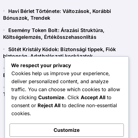
Havi Bérlet Története: Változások, Korábbi
Bónuszok, Trendek
Esemény Token Bolt: Árazási Struktúra,
Költségelemzés, Értékösszehasonlítás
Sötét Kristály Kódok: Biztonsági tippek, Fiók
biztonság, Adathalászati kockázatok
We respect your privacy
Sötét Kristály Kódok: Közösségi események,
Cookies help us improve your experience,
Együttműködések, Partnerségek
deliver personalized content, and analyze
Esemény Token Bolt: GYIK, Gyakori Kérdések,
traffic. You can choose which cookies to allow
Tisztázások
by clicking
Customize
. Click
Accept All
to
consent or
Reject All
to decline non-essential
cookies.
surrend.org
Customize