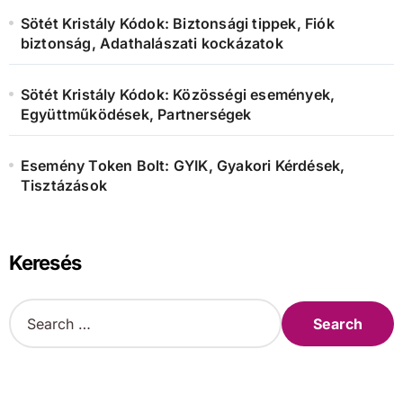
Sötét Kristály Kódok: Biztonsági tippek, Fiók
biztonság, Adathalászati kockázatok
Sötét Kristály Kódok: Közösségi események,
Együttműködések, Partnerségek
Esemény Token Bolt: GYIK, Gyakori Kérdések,
Tisztázások
Keresés
S
e
a
r
c